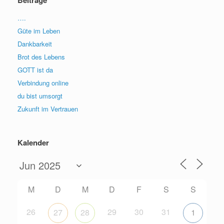
Beiträge
….
Güte im Leben
Dankbarkeit
Brot des Lebens
GOTT ist da
Verbindung online
du bist umsorgt
Zukunft im Vertrauen
Kalender
M
D
M
D
F
S
S
26
29
30
31
27
28
1