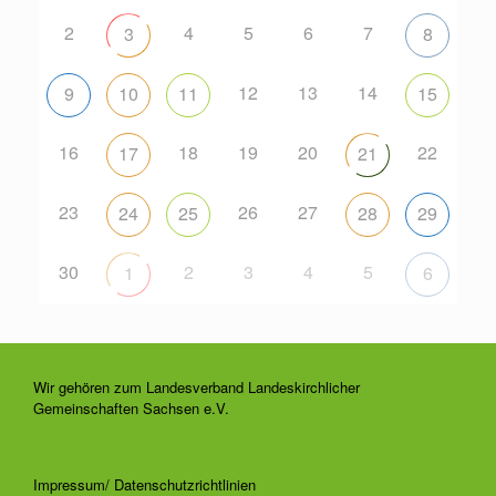
2
4
5
6
7
3
8
12
13
14
9
10
11
15
16
18
19
20
22
17
21
23
26
27
24
25
28
29
30
2
3
4
5
1
6
Wir gehören zum Landesverband Landeskirchlicher
Gemeinschaften Sachsen e.V.
Impressum/ Datenschutzrichtlinien