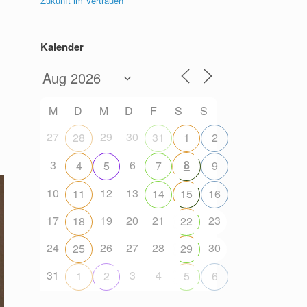
Zukunft im Vertrauen
Kalender
M
D
M
D
F
S
S
27
29
30
28
31
1
2
3
6
8
4
5
7
9
10
12
13
11
14
15
16
17
19
20
21
23
18
22
24
26
27
28
30
25
29
31
3
4
1
2
5
6