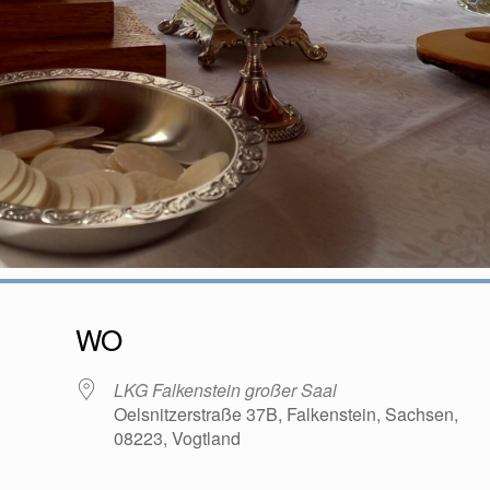
WO
LKG Falkenstein großer Saal
Oelsnitzerstraße 37B, Falkenstein, Sachsen,
08223, Vogtland