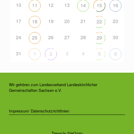
10
12
13
11
14
15
16
17
19
20
21
23
18
22
24
26
27
28
30
25
29
31
3
4
1
2
5
6
Wir gehören zum Landesverband Landeskirchlicher
Gemeinschaften Sachsen e.V.
Impressum/ Datenschutzrichtlinien
Theme by
SiteOrigin