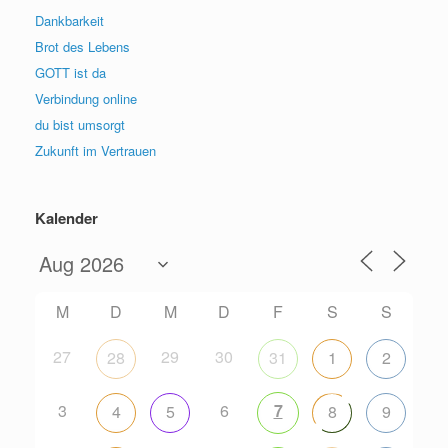
Dankbarkeit
Brot des Lebens
GOTT ist da
Verbindung online
du bist umsorgt
Zukunft im Vertrauen
Kalender
M
D
M
D
F
S
S
27
29
30
28
31
1
2
3
6
7
4
5
8
9