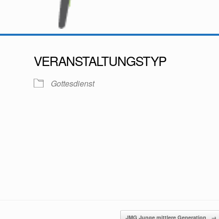
VERANSTALTUNGSTYP
Gottesdienst
oogle Kalender
iCalendar
JMG Junge mittlere Generation
→