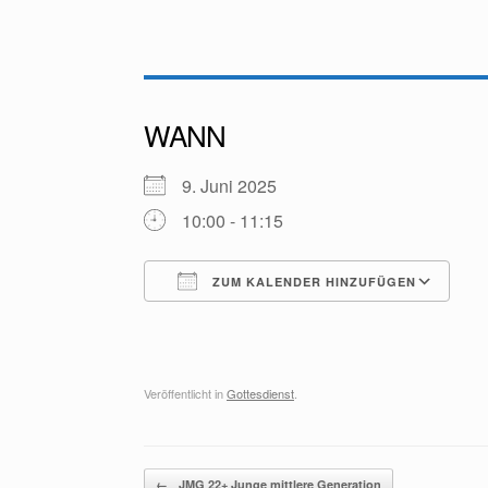
WANN
9. Juni 2025
10:00 - 11:15
ZUM KALENDER HINZUFÜGEN
ICS herunterladen
G
Veröffentlicht in
Gottesdienst
.
Beitragsnavigation
←
JMG 22+ Junge mittlere Generation