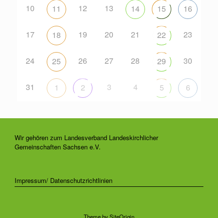
10
12
13
11
14
15
16
17
19
20
21
23
18
22
24
26
27
28
30
25
29
31
3
4
1
2
5
6
Wir gehören zum Landesverband Landeskirchlicher
Gemeinschaften Sachsen e.V.
Impressum/ Datenschutzrichtlinien
Theme by
SiteOrigin