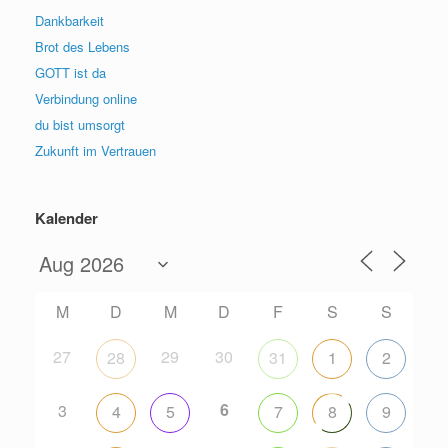
Dankbarkeit
Brot des Lebens
GOTT ist da
Verbindung online
du bist umsorgt
Zukunft im Vertrauen
Kalender
M
D
M
D
F
S
S
27
29
30
28
31
1
2
6
3
4
5
7
8
9