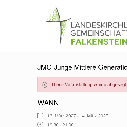
Zum
Inhalt
springen
JMG Junge Mittlere Generati
Diese Veranstaltung wurde abgesagt
WANN
13. März 2027 - 14. März 2027
19:30 - 21:00