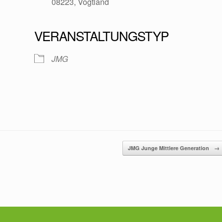
08223, Vogtland
VERANSTALTUNGSTYP
oogle Kalender
iCalendar
JMG
JMG Junge Mittlere Generation
→