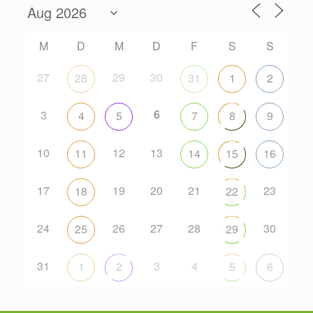
M
D
M
D
F
S
S
27
29
30
28
31
1
2
6
3
4
5
7
8
9
10
12
13
11
14
15
16
17
19
20
21
23
18
22
24
26
27
28
30
25
29
31
3
4
1
2
5
6