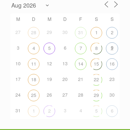
M
D
M
D
F
S
S
27
29
30
28
31
1
2
3
6
9
4
5
7
8
10
12
13
11
14
15
16
17
19
20
21
23
18
22
24
26
27
28
30
25
29
31
3
4
1
2
5
6