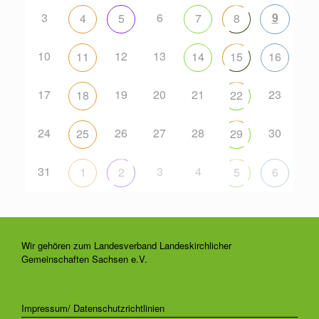
3
6
9
4
5
7
8
10
12
13
11
14
15
16
17
19
20
21
23
18
22
24
26
27
28
30
25
29
31
3
4
1
2
5
6
Wir gehören zum Landesverband Landeskirchlicher
Gemeinschaften Sachsen e.V.
Impressum/ Datenschutzrichtlinien