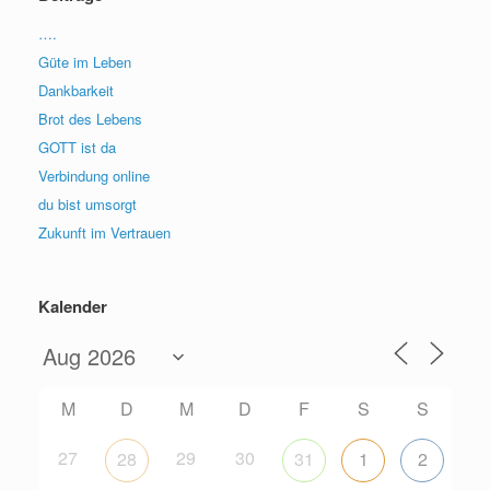
….
Güte im Leben
Dankbarkeit
Brot des Lebens
GOTT ist da
Verbindung online
du bist umsorgt
Zukunft im Vertrauen
Kalender
M
D
M
D
F
S
S
27
29
30
28
31
1
2