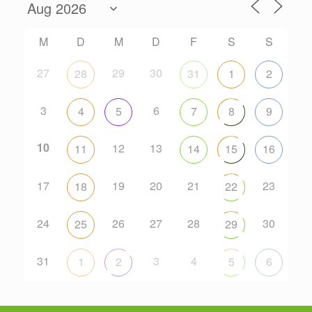
M
D
M
D
F
S
S
27
29
30
28
31
1
2
3
6
4
5
7
8
9
10
12
13
11
14
15
16
17
19
20
21
23
18
22
24
26
27
28
30
25
29
31
3
4
1
2
5
6