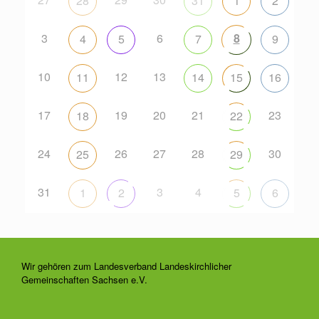
28
31
1
2
3
6
8
4
5
7
9
10
12
13
11
14
15
16
17
19
20
21
23
18
22
24
26
27
28
30
25
29
31
3
4
1
2
5
6
Wir gehören zum Landesverband Landeskirchlicher
Gemeinschaften Sachsen e.V.