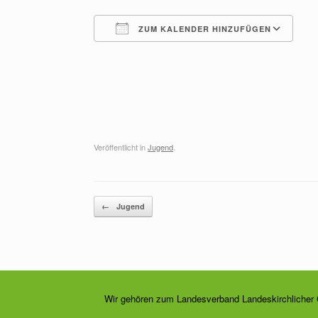
ZUM KALENDER HINZUFÜGEN
ICS herunterladen
G
Veröffentlicht in
Jugend
.
Beitragsnavigation
←
Jugend
Wir gehören zum Landesverband Landeskirchlicher