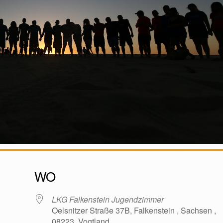
WO
LKG Falkenstein Jugendzimmer
Oelsnitzer Straße 37B, Falkenstein , Sachsen ,
08223, Vogtland