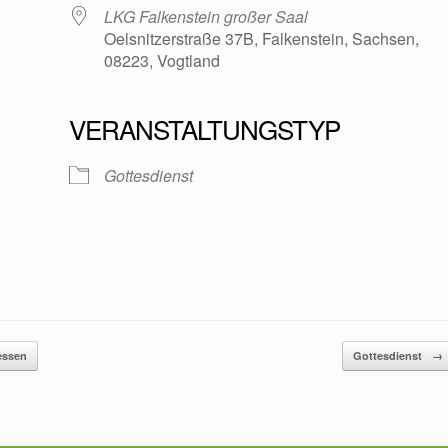
LKG Falkenstein großer Saal
Oelsnitzerstraße 37B, Falkenstein, Sachsen,
08223, Vogtland
VERANSTALTUNGSTYP
oogle Kalender
iCalendar
Gottesdienst
essen
Gottesdienst
→