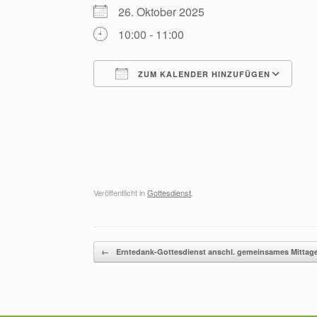
26. Oktober 2025
10:00 - 11:00
ZUM KALENDER HINZUFÜGEN
ICS herunterladen
G
Veröffentlicht in
Gottesdienst
.
Beitragsnavigation
←
Erntedank-Gottesdienst anschl. gemeinsames Mittag