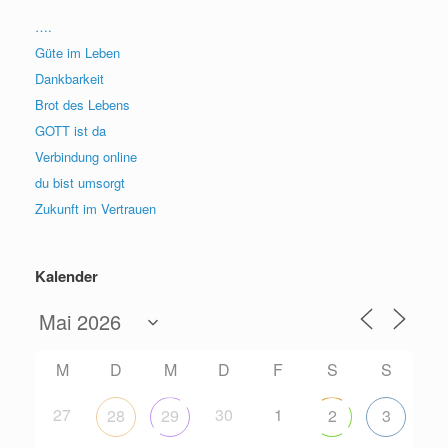
….
Güte im Leben
Dankbarkeit
Brot des Lebens
GOTT ist da
Verbindung online
du bist umsorgt
Zukunft im Vertrauen
Kalender
M
D
M
D
F
S
S
27
30
1
28
29
2
3