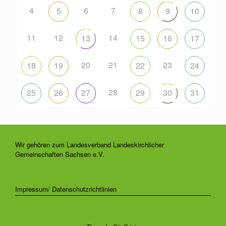
4
6
7
5
8
9
10
11
12
14
13
15
16
17
20
21
23
18
19
22
24
28
25
26
27
29
30
31
Wir gehören zum Landesverband Landeskirchlicher
Gemeinschaften Sachsen e.V.
Impressum/ Datenschutzrichtlinien