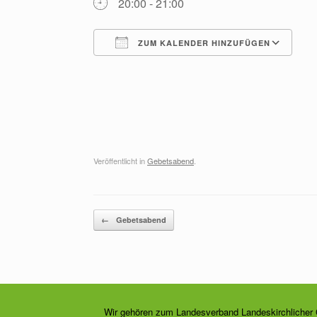
20:00 - 21:00
ZUM KALENDER HINZUFÜGEN
ICS herunterladen
G
Veröffentlicht in
Gebetsabend
.
Beitragsnavigation
←
Gebetsabend
Wir gehören zum Landesverband Landeskirchlicher