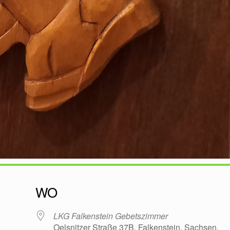
WO
LKG Falkenstein Gebetszimmer
Oelsnitzer Straße 37B, Falkenstein, Sachsen,