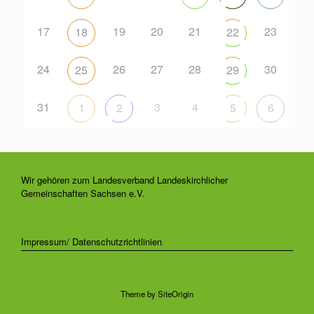
17
19
20
21
23
18
22
24
26
27
28
30
25
29
31
3
4
1
2
5
6
Wir gehören zum Landesverband Landeskirchlicher
Gemeinschaften Sachsen e.V.
Impressum/ Datenschutzrichtlinien
Theme by
SiteOrigin