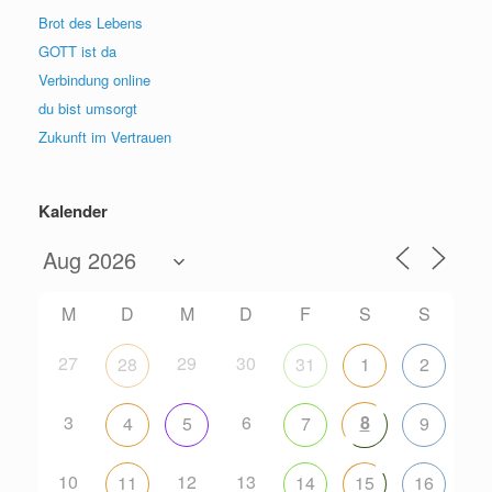
Brot des Lebens
GOTT ist da
Verbindung online
du bist umsorgt
Zukunft im Vertrauen
Kalender
M
D
M
D
F
S
S
27
29
30
28
31
1
2
3
6
8
4
5
7
9
10
12
13
11
14
15
16