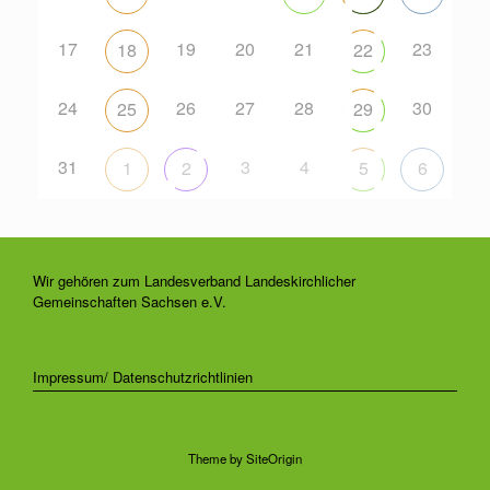
17
19
20
21
23
18
22
24
26
27
28
30
25
29
31
3
4
1
2
5
6
Wir gehören zum Landesverband Landeskirchlicher
Gemeinschaften Sachsen e.V.
Impressum/ Datenschutzrichtlinien
Theme by
SiteOrigin