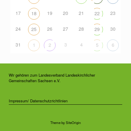
17
19
20
21
23
18
22
24
26
27
28
30
25
29
31
3
4
1
2
5
6
Wir gehören zum Landesverband Landeskirchlicher
Gemeinschaften Sachsen e.V.
Impressum/ Datenschutzrichtlinien
Theme by
SiteOrigin