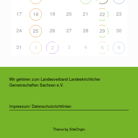
17
19
20
21
23
18
22
24
26
27
28
30
25
29
31
3
4
1
2
5
6
Wir gehören zum Landesverband Landeskirchlicher
Gemeinschaften Sachsen e.V.
Impressum/ Datenschutzrichtlinien
Theme by
SiteOrigin