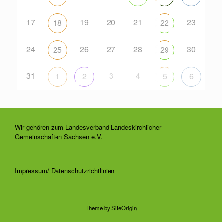
17
19
20
21
23
18
22
24
26
27
28
30
25
29
31
3
4
1
2
5
6
Wir gehören zum Landesverband Landeskirchlicher
Gemeinschaften Sachsen e.V.
Impressum/ Datenschutzrichtlinien
Theme by
SiteOrigin