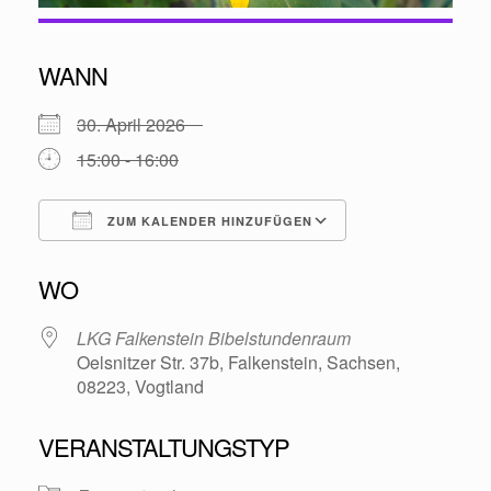
WANN
30. April 2026
15:00 - 16:00
ZUM KALENDER HINZUFÜGEN
ICS herunterladen
Google Kalende
WO
LKG Falkenstein Bibelstundenraum
Oelsnitzer Str. 37b, Falkenstein, Sachsen,
08223, Vogtland
VERANSTALTUNGSTYP