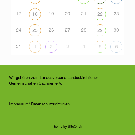
17
19
20
21
23
18
22
24
26
27
28
30
25
29
31
3
4
1
2
5
6
Wir gehören zum Landesverband Landeskirchlicher
Gemeinschaften Sachsen e.V.
Impressum/ Datenschutzrichtlinien
Theme by
SiteOrigin