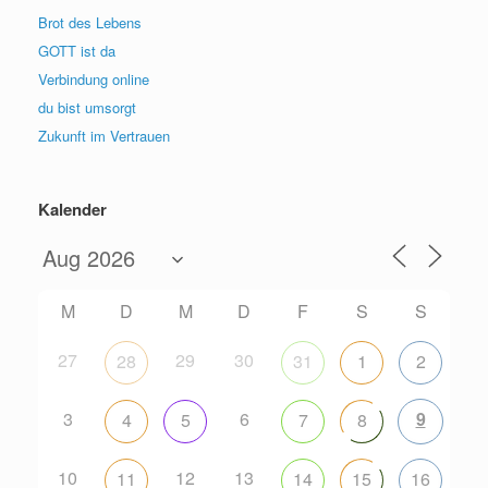
Brot des Lebens
GOTT ist da
Verbindung online
du bist umsorgt
Zukunft im Vertrauen
Kalender
M
D
M
D
F
S
S
27
29
30
28
31
1
2
3
6
9
4
5
7
8
10
12
13
11
14
15
16