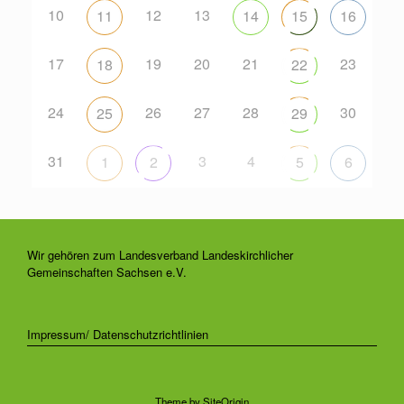
10
12
13
11
14
15
16
17
19
20
21
23
18
22
24
26
27
28
30
25
29
31
3
4
1
2
5
6
Wir gehören zum Landesverband Landeskirchlicher
Gemeinschaften Sachsen e.V.
Impressum/ Datenschutzrichtlinien
Theme by
SiteOrigin