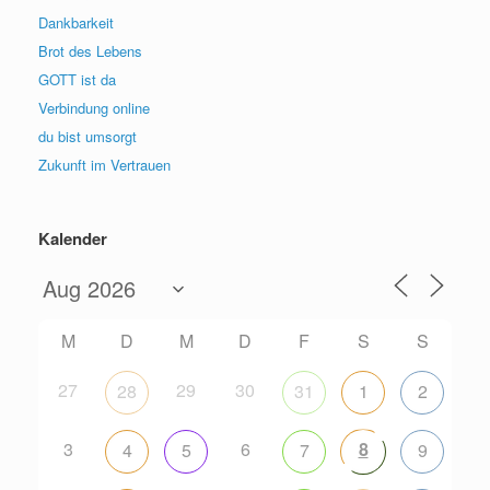
Dankbarkeit
Brot des Lebens
GOTT ist da
Verbindung online
du bist umsorgt
Zukunft im Vertrauen
Kalender
M
D
M
D
F
S
S
27
29
30
28
31
1
2
3
6
8
4
5
7
9