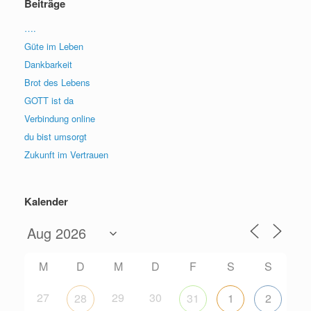
Beiträge
….
Güte im Leben
Dankbarkeit
Brot des Lebens
GOTT ist da
Verbindung online
du bist umsorgt
Zukunft im Vertrauen
Kalender
M
D
M
D
F
S
S
27
29
30
28
31
1
2