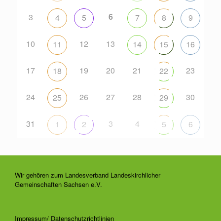
6
3
4
5
7
8
9
10
12
13
11
14
15
16
17
19
20
21
23
18
22
24
26
27
28
30
25
29
31
3
4
1
2
5
6
Wir gehören zum Landesverband Landeskirchlicher
Gemeinschaften Sachsen e.V.
Impressum/ Datenschutzrichtlinien