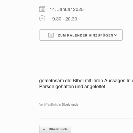
14. Januar 2025
19:30 - 20:30
ZUM KALENDER HINZUFÜGEN
ICS herunterladen
G
gemeinsam die Bibel mit ihren Aussagen in 
Person gehalten und angeleitet
Veröffentlicht in
Bibelstunde
.
Beitragsnavigation
←
Bibelstunde