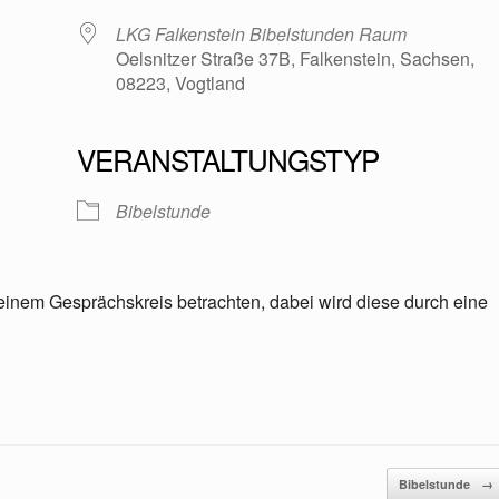
LKG Falkenstein Bibelstunden Raum
Oelsnitzer Straße 37B, Falkenstein, Sachsen,
08223, Vogtland
VERANSTALTUNGSTYP
oogle Kalender
iCalendar
Bibelstunde
einem Gesprächskreis betrachten, dabei wird diese durch eine
Bibelstunde
→