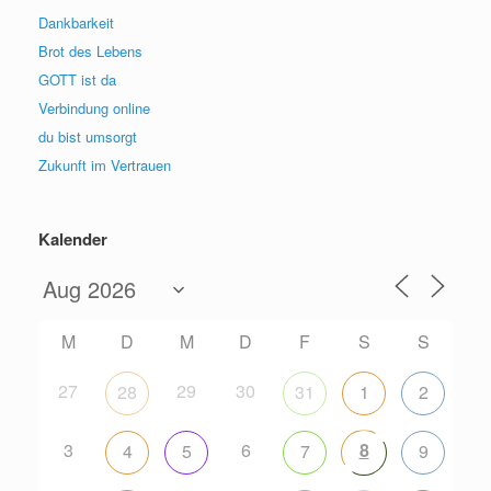
Dankbarkeit
Brot des Lebens
GOTT ist da
Verbindung online
du bist umsorgt
Zukunft im Vertrauen
Kalender
M
D
M
D
F
S
S
27
29
30
28
31
1
2
3
6
8
4
5
7
9