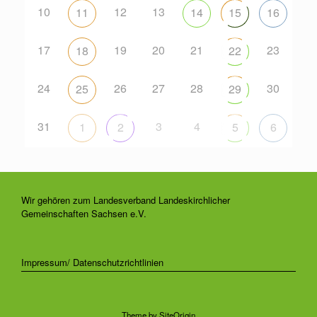
10
12
13
11
14
15
16
17
19
20
21
23
18
22
24
26
27
28
30
25
29
31
3
4
1
2
5
6
Wir gehören zum Landesverband Landeskirchlicher
Gemeinschaften Sachsen e.V.
Impressum/ Datenschutzrichtlinien
Theme by
SiteOrigin