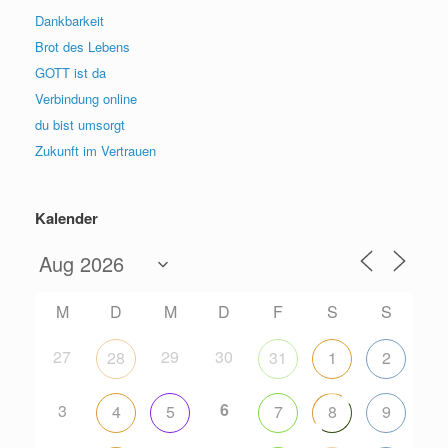
Dankbarkeit
Brot des Lebens
GOTT ist da
Verbindung online
du bist umsorgt
Zukunft im Vertrauen
Kalender
M
D
M
D
F
S
S
27
29
30
28
31
1
2
6
3
4
5
7
8
9