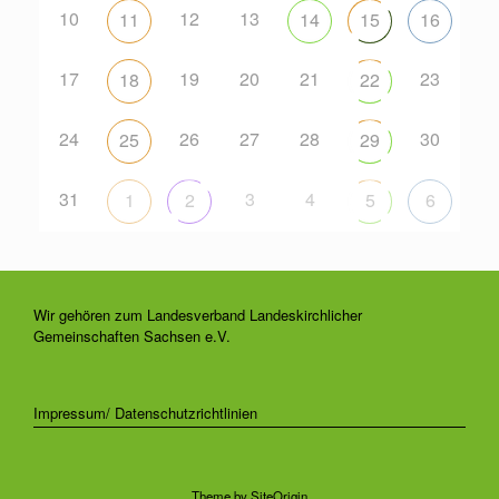
10
12
13
11
14
15
16
17
19
20
21
23
18
22
24
26
27
28
30
25
29
31
3
4
1
2
5
6
Wir gehören zum Landesverband Landeskirchlicher
Gemeinschaften Sachsen e.V.
Impressum/ Datenschutzrichtlinien
Theme by
SiteOrigin