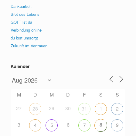
Dankbarkeit
Brot des Lebens
GOTT ist da
Verbindung online
du bist umsorgt
Zukunft im Vertrauen
Kalender
M
D
M
D
F
S
S
27
29
30
28
31
1
2
3
6
8
4
5
7
9