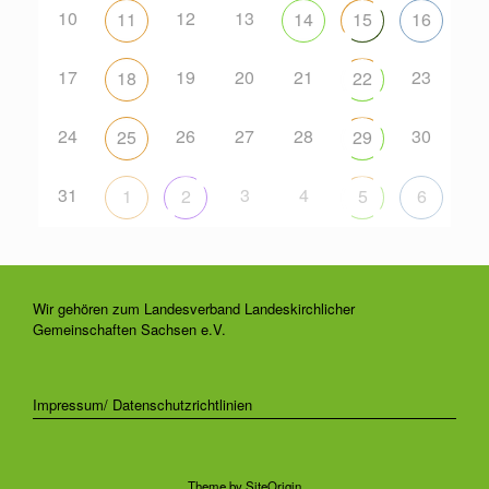
10
12
13
11
14
15
16
17
19
20
21
23
18
22
24
26
27
28
30
25
29
31
3
4
1
2
5
6
Wir gehören zum Landesverband Landeskirchlicher
Gemeinschaften Sachsen e.V.
Impressum/ Datenschutzrichtlinien
Theme by
SiteOrigin