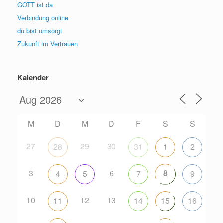
GOTT ist da
Verbindung online
du bist umsorgt
Zukunft im Vertrauen
Kalender
M
D
M
D
F
S
S
27
29
30
28
31
1
2
3
6
8
4
5
7
9
10
12
13
11
14
15
16