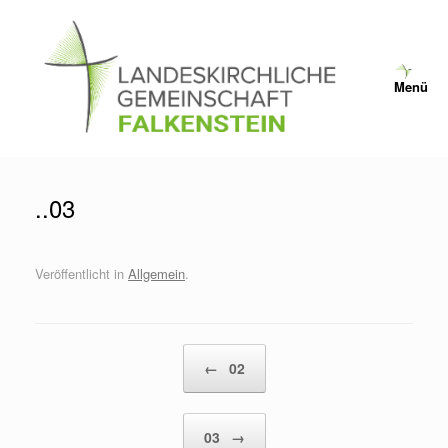
Zum
Inhalt
springen
Menü
..03
Veröffentlicht in
Allgemein
.
Beitragsnavigation
←
02
03
→