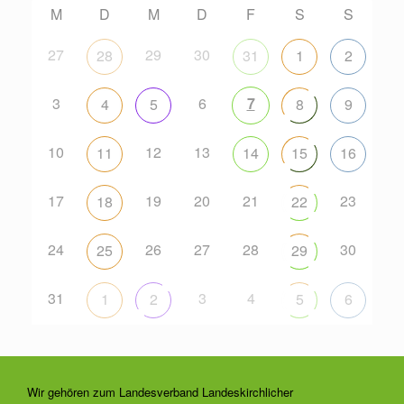
M
D
M
D
F
S
S
27
29
30
28
31
1
2
3
6
7
4
5
8
9
10
12
13
11
14
15
16
17
19
20
21
23
18
22
24
26
27
28
30
25
29
31
3
4
1
2
5
6
Wir gehören zum Landesverband Landeskirchlicher