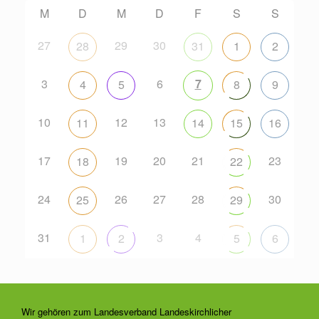
M
D
M
D
F
S
S
27
29
30
28
31
1
2
3
6
7
4
5
8
9
10
12
13
11
14
15
16
17
19
20
21
23
18
22
24
26
27
28
30
25
29
31
3
4
1
2
5
6
Wir gehören zum Landesverband Landeskirchlicher