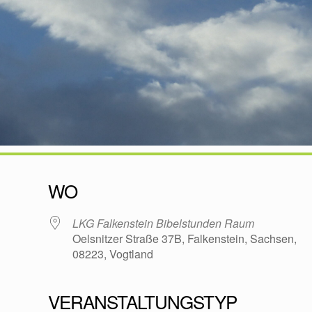
WO
LKG Falkenstein Bibelstunden Raum
Oelsnitzer Straße 37B, Falkenstein, Sachsen,
08223, Vogtland
VERANSTALTUNGSTYP
oogle Kalender
iCalendar