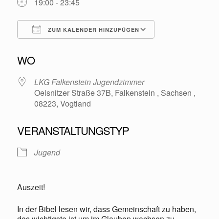
19:00 - 23:45
ZUM KALENDER HINZUFÜGEN
ICS herunterladen
Google Kalende
WO
LKG Falkenstein Jugendzimmer
Oelsnitzer Straße 37B, Falkenstein , Sachsen ,
08223, Vogtland
VERANSTALTUNGSTYP
Jugend
Auszeit!
In der Bibel lesen wir, dass Gemeinschaft zu haben,
das wichtigste ist um im Glauben wachsen zu