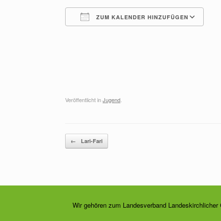
ZUM KALENDER HINZUFÜGEN
ICS herunterladen
G
Veröffentlicht in
Jugend
.
Beitragsnavigation
←
Lari-Fari
Wir gehören zum Landesverband Landeskirchlicher