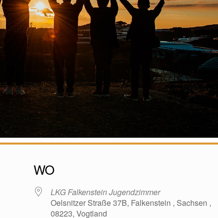
WO
LKG Falkenstein Jugendzimmer
Oelsnitzer Straße 37B, Falkenstein , Sachsen ,
08223, Vogtland