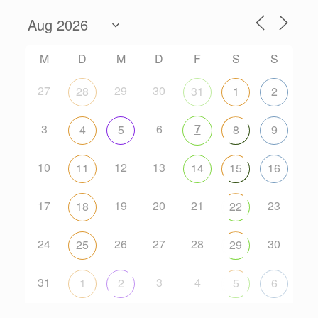
M
D
M
D
F
S
S
27
29
30
28
31
1
2
3
6
7
4
5
8
9
10
12
13
11
14
15
16
17
19
20
21
23
18
22
24
26
27
28
30
25
29
31
3
4
1
2
5
6