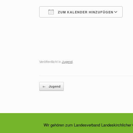
ZUM KALENDER HINZUFÜGEN
ICS herunterladen
G
Veröffentlicht in
Jugend
.
Beitragsnavigation
←
Jugend
Wir gehören zum Landesverband Landeskirchlicher