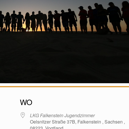
WO
LKG Falkenstein Jugendzimmer
Oelsnitzer Straße 37B, Falkenstein , Sachsen ,
08223, Vogtland