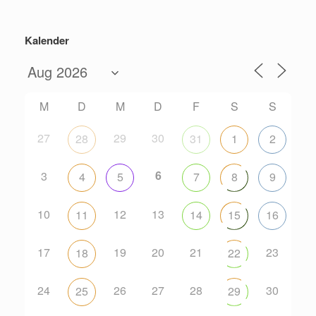
Kalender
M
D
M
D
F
S
S
27
29
30
28
31
1
2
6
3
4
5
7
8
9
10
12
13
11
14
15
16
17
19
20
21
23
18
22
24
26
27
28
30
25
29