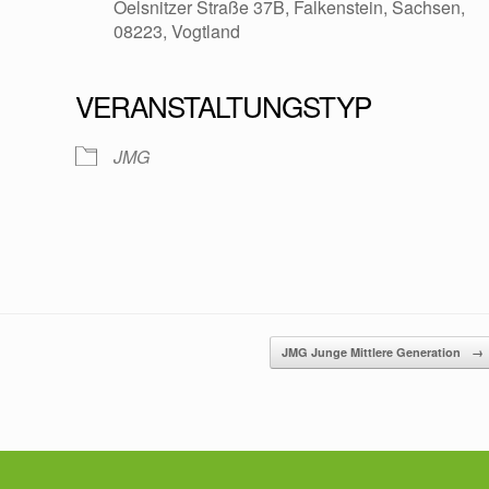
Oelsnitzer Straße 37B, Falkenstein, Sachsen,
08223, Vogtland
VERANSTALTUNGSTYP
oogle Kalender
iCalendar
JMG
JMG Junge Mittlere Generation
→