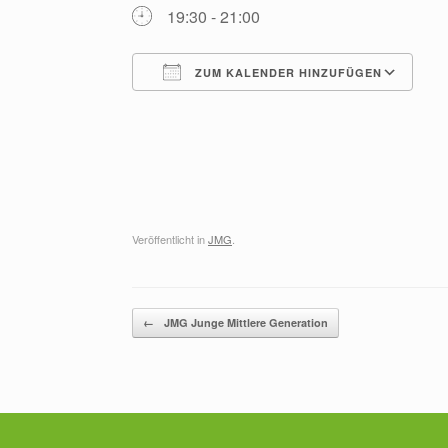
19:30 - 21:00
ZUM KALENDER HINZUFÜGEN
ICS herunterladen
G
Veröffentlicht in
JMG
.
Beitragsnavigation
←
JMG Junge Mittlere Generation