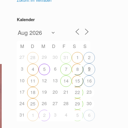
Zukunft im Vertrauen
Kalender
M
D
M
D
F
S
S
27
29
30
28
31
1
2
3
6
9
4
5
7
8
10
12
13
11
14
15
16
17
19
20
21
23
18
22
24
26
27
28
30
25
29
31
3
4
1
2
5
6