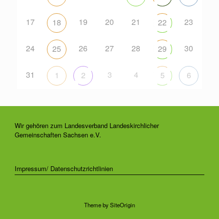
17
19
20
21
23
18
22
24
26
27
28
30
25
29
31
3
4
1
2
5
6
Wir gehören zum Landesverband Landeskirchlicher
Gemeinschaften Sachsen e.V.
Impressum/ Datenschutzrichtlinien
Theme by
SiteOrigin