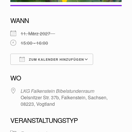
WANN
11. März 2027
15:00 - 16:00
ZUM KALENDER HINZUFÜGEN
ICS herunterladen
Google Kalende
WO
LKG Falkenstein Bibelstundenraum
Oelsnitzer Str. 37b, Falkenstein, Sachsen,
08223, Vogtland
VERANSTALTUNGSTYP