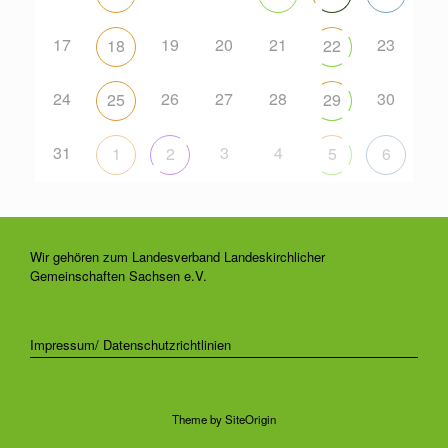
17
19
20
21
23
18
22
24
26
27
28
30
25
29
31
3
4
1
2
5
6
Wir gehören zum Landesverband Landeskirchlicher
Gemeinschaften Sachsen e.V.
Impressum/ Datenschutzrichtlinien
Theme by
SiteOrigin