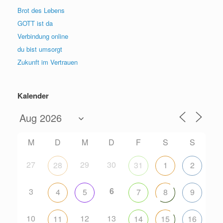
Brot des Lebens
GOTT ist da
Verbindung online
du bist umsorgt
Zukunft im Vertrauen
Kalender
M
D
M
D
F
S
S
27
29
30
28
31
1
2
6
3
4
5
7
8
9
10
12
13
11
14
15
16