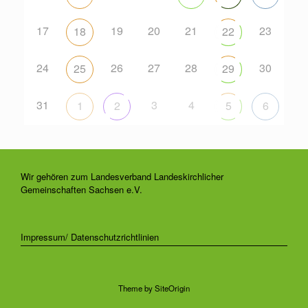
17
19
20
21
23
18
22
24
26
27
28
30
25
29
31
3
4
1
2
5
6
Wir gehören zum Landesverband Landeskirchlicher
Gemeinschaften Sachsen e.V.
Impressum/ Datenschutzrichtlinien
Theme by
SiteOrigin