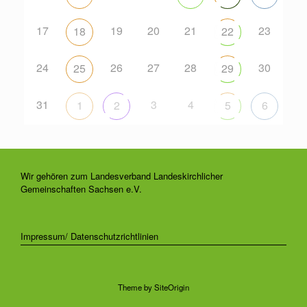
17
19
20
21
23
18
22
24
26
27
28
30
25
29
31
3
4
1
2
5
6
Wir gehören zum Landesverband Landeskirchlicher
Gemeinschaften Sachsen e.V.
Impressum/ Datenschutzrichtlinien
Theme by
SiteOrigin