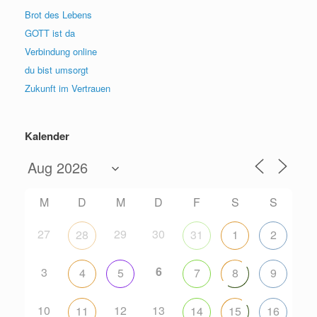
Brot des Lebens
GOTT ist da
Verbindung online
du bist umsorgt
Zukunft im Vertrauen
Kalender
M
D
M
D
F
S
S
27
29
30
28
31
1
2
6
3
4
5
7
8
9
10
12
13
11
14
15
16