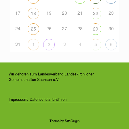
17
19
20
21
23
18
22
24
26
27
28
30
25
29
31
3
4
1
2
5
6
Wir gehören zum Landesverband Landeskirchlicher
Gemeinschaften Sachsen e.V.
Impressum/ Datenschutzrichtlinien
Theme by
SiteOrigin