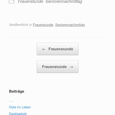
Frauenstunde
Seniorennachmittag
Veröffentlicht in
Frauenstunde
,
Seniorennachmittag
.
Beitragsnavigation
←
Frauenstunde
Frauenstunde
→
Beiträge
….
Güte im Leben
Dankbarkeit