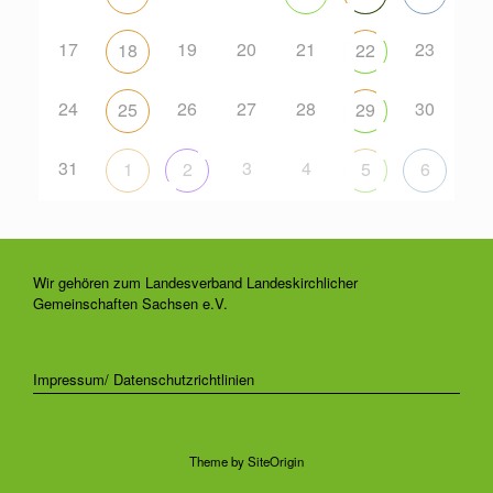
17
19
20
21
23
18
22
24
26
27
28
30
25
29
31
3
4
1
2
5
6
Wir gehören zum Landesverband Landeskirchlicher
Gemeinschaften Sachsen e.V.
Impressum/ Datenschutzrichtlinien
Theme by
SiteOrigin