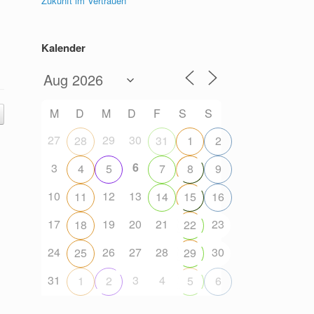
Zukunft im Vertrauen
Office 365
Outlook Live
Kalender
M
D
M
D
F
S
S
27
29
30
28
31
1
2
6
3
4
5
7
8
9
10
12
13
11
14
15
16
17
19
20
21
23
18
22
24
26
27
28
30
25
29
31
3
4
1
2
5
6