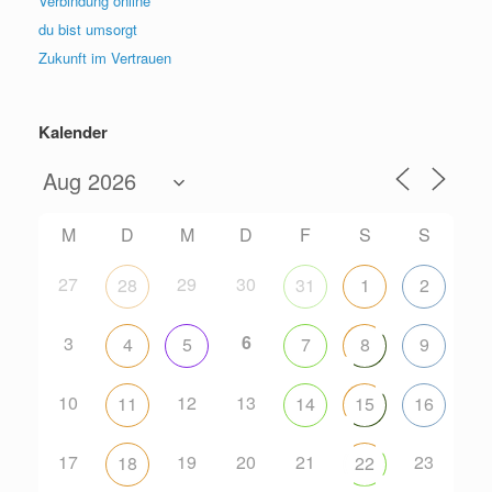
Verbindung online
du bist umsorgt
Zukunft im Vertrauen
Kalender
M
D
M
D
F
S
S
27
29
30
28
31
1
2
6
3
4
5
7
8
9
10
12
13
11
14
15
16
17
19
20
21
23
18
22