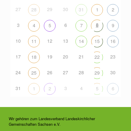
27
29
30
28
31
1
2
3
6
8
4
5
7
9
10
12
13
11
14
15
16
17
19
20
21
23
18
22
24
26
27
28
30
25
29
31
3
4
1
2
5
6
Wir gehören zum Landesverband Landeskirchlicher
Gemeinschaften Sachsen e.V.