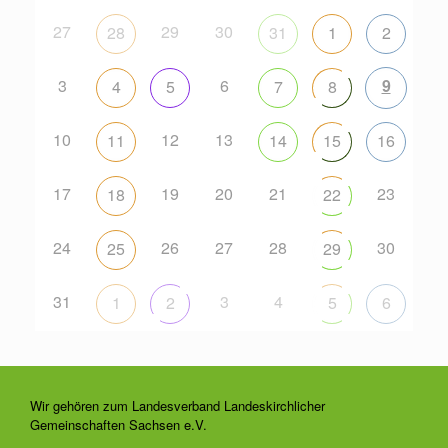
27
29
30
28
31
1
2
3
6
9
4
5
7
8
10
12
13
11
14
15
16
17
19
20
21
23
18
22
24
26
27
28
30
25
29
31
3
4
1
2
5
6
Wir gehören zum Landesverband Landeskirchlicher
Gemeinschaften Sachsen e.V.