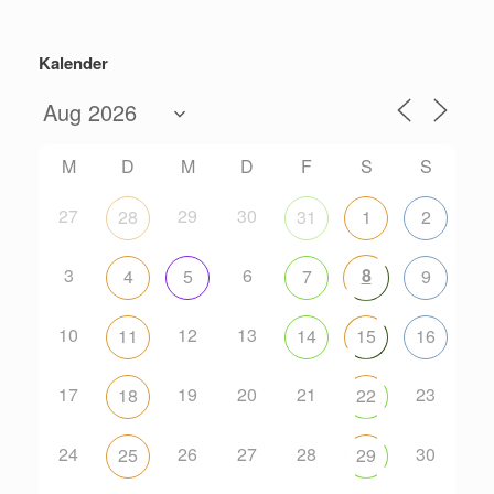
Kalender
M
D
M
D
F
S
S
27
29
30
28
31
1
2
3
6
8
4
5
7
9
10
12
13
11
14
15
16
17
19
20
21
23
18
22
24
26
27
28
30
25
29