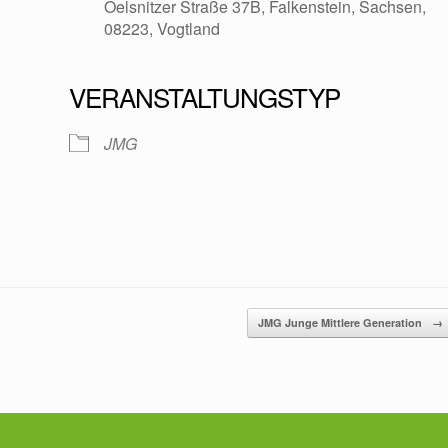
Oelsnitzer Straße 37B, Falkenstein, Sachsen,
08223, Vogtland
VERANSTALTUNGSTYP
oogle Kalender
iCalendar
JMG
JMG Junge Mittlere Generation
→