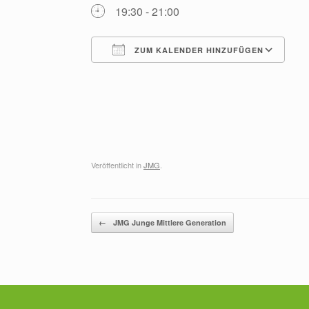
19:30 - 21:00
ZUM KALENDER HINZUFÜGEN
ICS herunterladen
G
Veröffentlicht in
JMG
.
Beitragsnavigation
←
JMG Junge Mittlere Generation