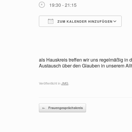
19:30 - 21:15
ZUM KALENDER HINZUFÜGEN
ICS herunterladen
G
als Hauskreis treffen wir uns regelmäßig 
Austausch über den Glauben in unserem All
Veröffentlicht in
JMG
.
Beitragsnavigation
←
Frauengesprächskreis