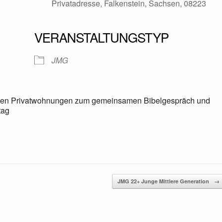
Privatadresse, Falkenstein, Sachsen, 08223
VERANSTALTUNGSTYP
oogle Kalender
iCalendar
JMG
in den Privatwohnungen zum gemeinsamen Bibelgespräch und
tag
JMG 22+ Junge Mittlere Generation
→